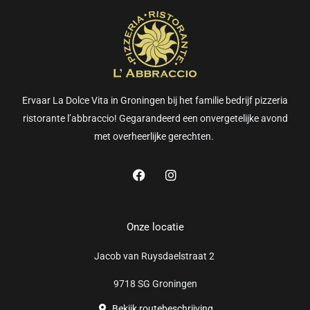
Ervaar La Dolce Vita in Groningen bij het familie bedrijf pizzeria
ristorante l’abbraccio! Gegarandeerd een onvergetelijke avond
met overheerlijke gerechten.
F
I
a
n
c
s
e
t
b
a
Onze locatie
o
g
o
r
Jacob van Ruysdaelstraat 2
k
a
m
9718 SG Groningen
Bekijk routebeschrijving