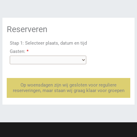
Ga
naar
de
Reserveren
inhoud
Stap 1: Selecteer plaats, datum en tijd
Gasten:
*
Op woensdagen zijn wij gesloten voor reguliere
reserveringen, maar staan wij graag klaar voor groepen