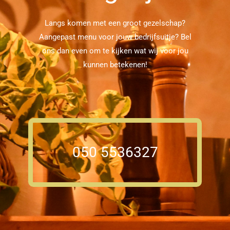
Langs komen met een groot gezelschap?
Aangepast menu voor jouw bedrijfsuitje? Bel
ons dan even om te kijken wat wij voor jou
kunnen betekenen!
050 5536327