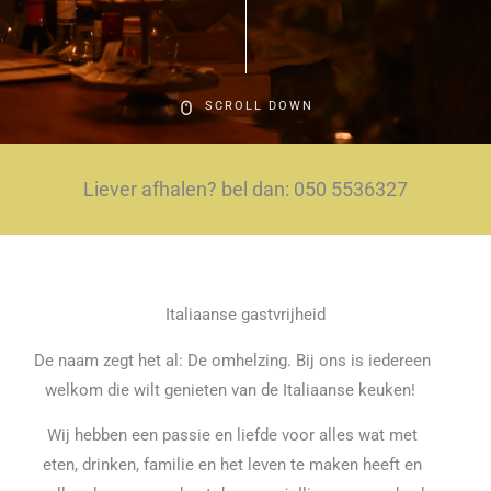
SCROLL DOWN
Liever afhalen? bel dan: 050 5536327
Italiaanse gastvrijheid
De naam zegt het al: De omhelzing. Bij ons is iedereen
welkom die wilt genieten van de Italiaanse keuken!
Wij hebben een passie en liefde voor alles wat met
eten, drinken, familie en het leven te maken heeft en