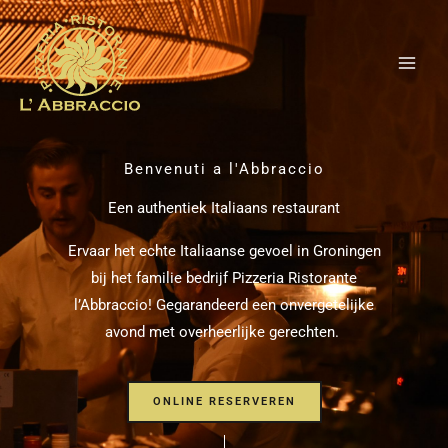
Ga
naar
de
inhoud
Benvenuti a l'Abbraccio
Een authentiek Italiaans restaurant
Ervaar het echte Italiaanse gevoel in Groningen
bij het familie bedrijf Pizzeria Ristorante
l’Abbraccio! Gegarandeerd een onvergetelijke
avond met overheerlijke gerechten.
ONLINE RESERVEREN