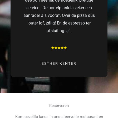
gewoon heerlijk gemoedelijk, prettige
service . De borrelplank is zeker een
aanrader als vooraf. Over de pizza dus
louter lof, zálig! En de espresso ter
afsluiting
.
ESTHER KENTER
Reserveren
Kom gezellig langs in ons sfeervolle restaurant en