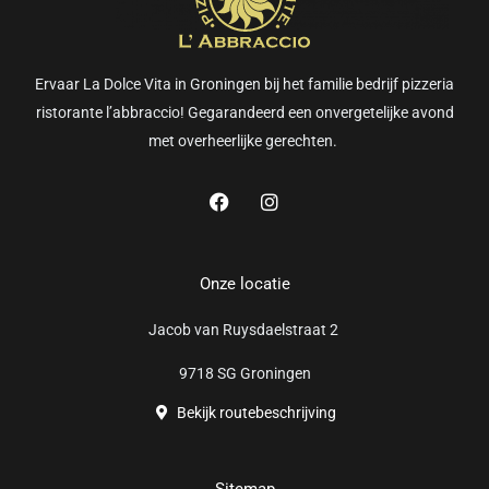
Ervaar La Dolce Vita in Groningen bij het familie bedrijf pizzeria
ristorante l’abbraccio! Gegarandeerd een onvergetelijke avond
met overheerlijke gerechten.
F
I
a
n
c
s
e
t
b
a
Onze locatie
o
g
o
r
Jacob van Ruysdaelstraat 2
k
a
m
9718 SG Groningen
Bekijk routebeschrijving